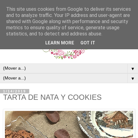
This site uses cookies from Google to deliver its services
and to analyze traffic. Your IP address and user-agent are
shared with Google along with performance and security
metrics to ensure quality of service, generate usage
statistics, and to detect and address abuse.
LEARN MORE
GOT IT
▼
▼
1/14/2019
TARTA DE NATA Y COOKIES