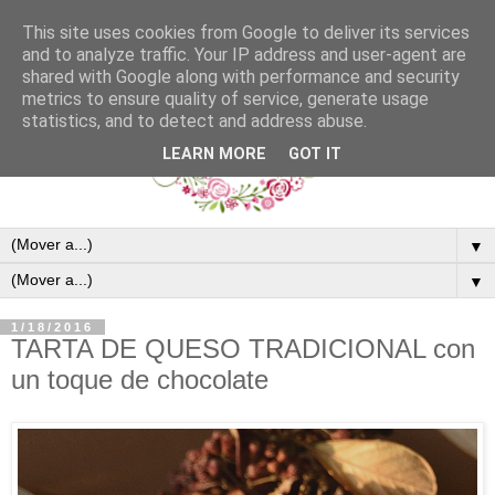
This site uses cookies from Google to deliver its services
and to analyze traffic. Your IP address and user-agent are
shared with Google along with performance and security
metrics to ensure quality of service, generate usage
statistics, and to detect and address abuse.
LEARN MORE
GOT IT
▼
▼
1/18/2016
TARTA DE QUESO TRADICIONAL con
un toque de chocolate