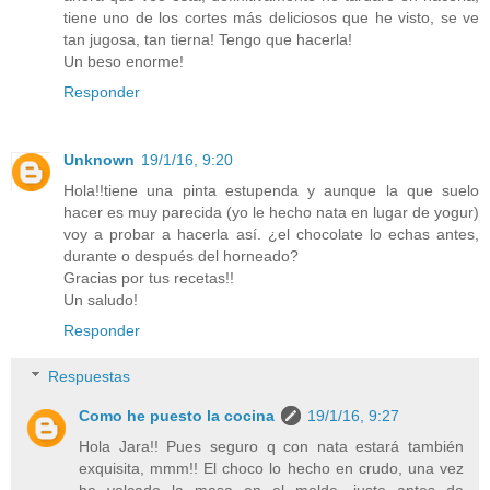
tiene uno de los cortes más deliciosos que he visto, se ve
tan jugosa, tan tierna! Tengo que hacerla!
Un beso enorme!
Responder
Unknown
19/1/16, 9:20
Hola!!tiene una pinta estupenda y aunque la que suelo
hacer es muy parecida (yo le hecho nata en lugar de yogur)
voy a probar a hacerla así. ¿el chocolate lo echas antes,
durante o después del horneado?
Gracias por tus recetas!!
Un saludo!
Responder
Respuestas
Como he puesto la cocina
19/1/16, 9:27
Hola Jara!! Pues seguro q con nata estará también
exquisita, mmm!! El choco lo hecho en crudo, una vez
he volcado la masa en el molde, justo antes de