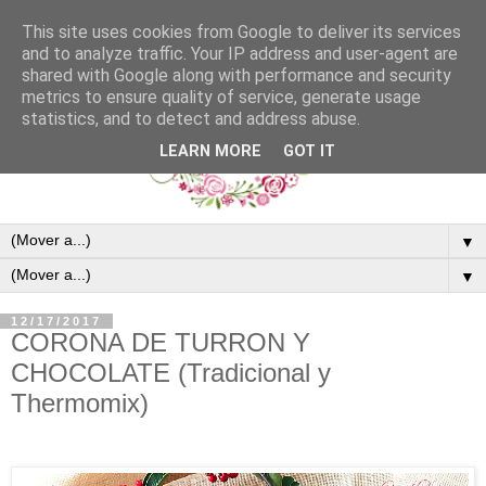
This site uses cookies from Google to deliver its services
and to analyze traffic. Your IP address and user-agent are
shared with Google along with performance and security
metrics to ensure quality of service, generate usage
statistics, and to detect and address abuse.
LEARN MORE
GOT IT
▼
▼
12/17/2017
CORONA DE TURRON Y
CHOCOLATE (Tradicional y
Thermomix)