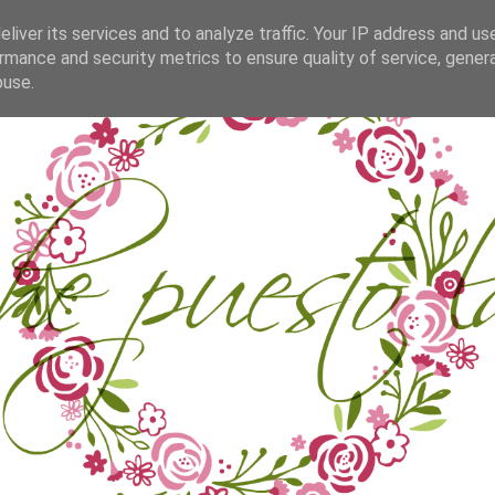
liver its services and to analyze traffic. Your IP address and us
rmance and security metrics to ensure quality of service, gene
buse.