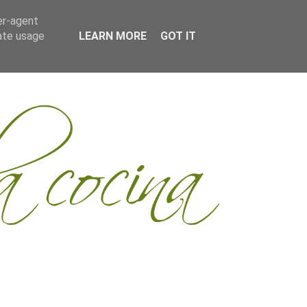
er-agent
rate usage
LEARN MORE
GOT IT