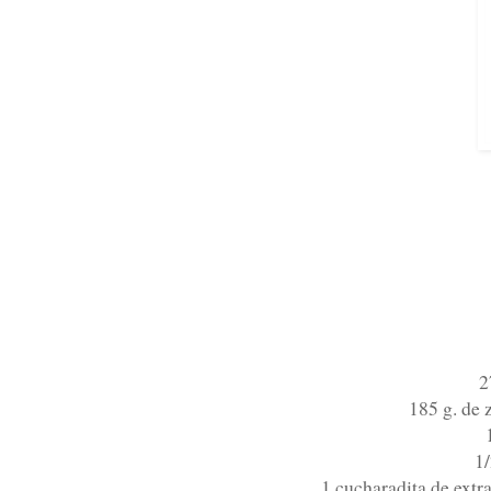
2
185 g. de 
1/
1 cucharadita de extra