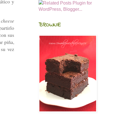
ático y
 cheese
BROWNIE
partirlo
 con sus
r piña,
 su vez