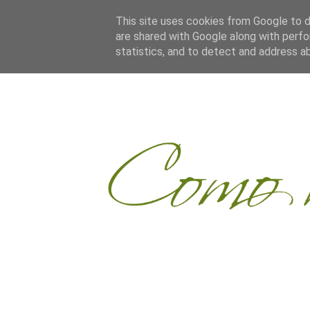
This site uses cookies from Google to de
are shared with Google along with perfo
statistics, and to detect and address a