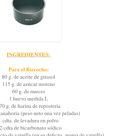
INGREDIENTES:
Para el Bizcocho:
80 g. de aceite de girasol
115 g. de azúcar moreno
60 g. de nueces
1 huevo medida L
70 g. de harina de repostería
zanahoria (peso neto una vez peladas)
1 cdta. de levadura en polvo
2 cdta de bicarbonato sódico
cto de vainilla (en su defecto, aroma de vainilla)