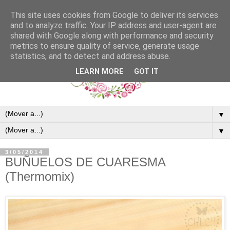
This site uses cookies from Google to deliver its services
and to analyze traffic. Your IP address and user-agent are
shared with Google along with performance and security
metrics to ensure quality of service, generate usage
statistics, and to detect and address abuse.
LEARN MORE
GOT IT
▼
▼
3/05/2014
BUÑUELOS DE CUARESMA
(Thermomix)